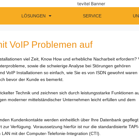
LÖSUNGEN
SERVICE
UN
mit VoIP Problemen auf
allationen viel Zeit, Know How und erhebliche Nacharbeit erfordern? 
erprobleme, sowie die schwierige Analyse bei Störungen gehören
sind VoIP Installationen so einfach, wie Sie es von ISDN gewohnt waren
noch bevor der Kunde es bemerkt.
ickelter Techn
ik und zeichnen sich durch leistungsstarke Funktionen a
ngen moderner mittelständischer Unternehmen leicht erfüllen und dem
henden Kundenkontakte werden einheitlich über Ihre Datenbank gepflegt
 zur Verfügung. Voraussetzung hierfür ist nur die standardisierte TAPI
 im LAN mit der Computer-Telefonie-Integration (CTI).