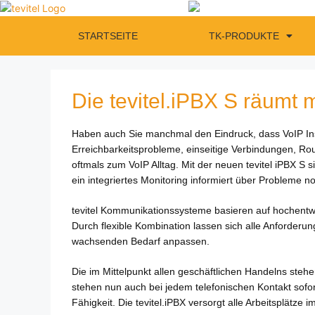
STARTSEITE
TK-PRODUKTE
Die tevitel.iPBX S räumt 
Haben auch Sie manchmal den Eindruck, dass VoIP Inst
Erreichbarkeitsprobleme, einseitige
Verbindungen, Rout
oftmals
zum VoIP Alltag. Mit der neuen tevitel iPBX S 
ein integriertes Monitoring informiert über Probleme 
tevitel Kommunikationssysteme basieren auf hochentw
Durch flexible Kombination lassen sich alle Anforderu
wachsenden Bedarf anpassen.
Die im Mittelpunkt allen geschäftlichen Handelns ste
stehen nun auch bei jedem telefonischen Kontakt sofort
Fähigkeit. Die tevitel.iPBX versorgt alle Arbeitsplätze