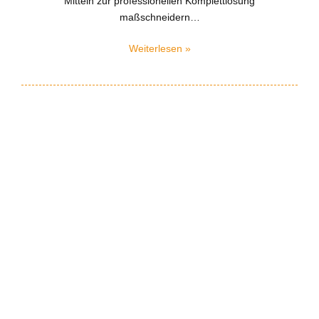
Mitteln zur professionellen Komplettlösung
maßschneidern…
Weiterlesen »