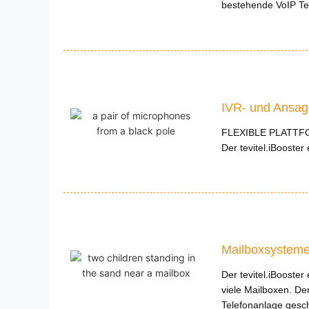
bestehende VoIP Tel
IVR- und Ansa
FLEXIBLE PLATT
Der tevitel.iBooste
Mailboxsystem
Der tevitel.iBooste
viele Mailboxen. De
Telefonanlage gescha