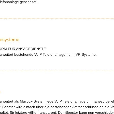
efonanlage geschaltet.
gesysteme
FORM FÜR ANSAGEDIENSTE
r erweitert bestehende VoIP Telefonanlagen um IVR-Systeme.
e
r erweitert als Mailbox-System jede VoIP Telefonanlage um nahezu belie
r iBooster wird einfach über die bestehenden Amtsanschlüsse an die V
ltet, für letztere völlig transparent. Der iBooster kann nun verschiede