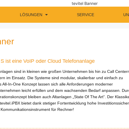
LÖSUNGEN
SERVICE
UN
hner
X S ist eine VoIP oder Cloud Telefonanlage
nanlagen sind in kleinen wie großen Unternehmen bis hin zu Call Center
tern im Einsatz. Die Systeme sind modular, skalierbar und einfach zu
 All-In-One Konzept lassen sich alle Anforderungen moderner
Unternehmen leicht erfüllen und dem wachsenden Bedarf anpassen. Dur
rationskonzept bleiben auch Altanlagen „State Of The Art“. Der Klassike
evitel.iPBX bietet dank stetiger Fortentwicklung hohe Investitionssicher
e Kommunikationsinstrument für Rechner!